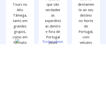
Tours no
que são
diretamen
Alto
verdadeir
te ao seu
Tâmega,
as
destino
tanto em
experiênci
no Norte
grandes
as dentro
de
grupos,
e fora de
Portugal,
como em
Portugal
com
formato
pelos
veículos
mais
melhores
totalment
personaliz
destinos
e
ado, onde
Turísticos.
preparad
se
os para o
descobre
efeito.
todos os
recantos
do
Interior
Norte e
da sua